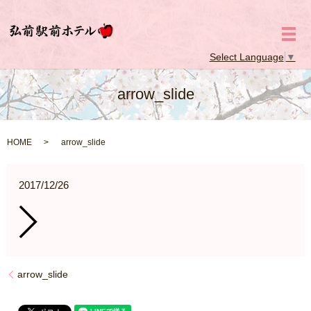
メ
Select Language
▼
arrow_slide
HOME
arrow_slide
2017/12/26
arrow_slide