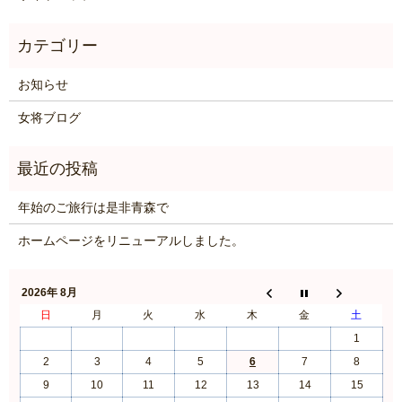
お知らせ
女将ブログ
年始のご旅行は是非青森で
ホームページをリニューアルしました。
2026年 8月
日
月
火
水
木
金
土
1
2
3
4
5
6
7
8
9
10
11
12
13
14
15