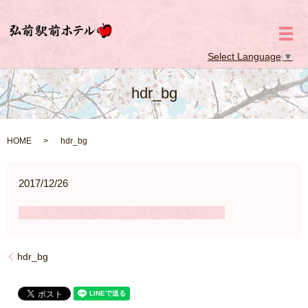
メ
Select Language
▼
hdr_bg
HOME
hdr_bg
2017/12/26
hdr_bg