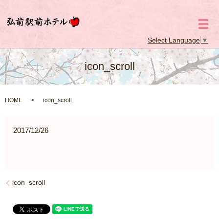
メ
Select Language
▼
icon_scroll
HOME
icon_scroll
2017/12/26
icon_scroll