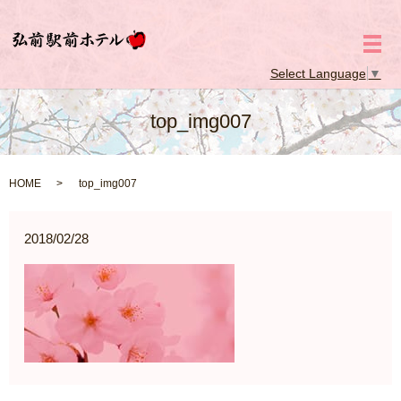
メ
Select Language
▼
top_img007
HOME
top_img007
2018/02/28